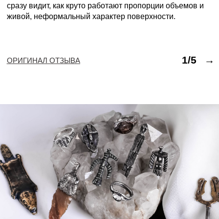
VOTANGI_JW@MAIL.RU
КАТАЛОГ
ПОКУПАТЕЛЮ
КОНТАКТЫ
ПОЛИТИКА ОБРАБОТКИ ПД
ПУБЛИЧНАЯ ОФЕРТА
ИНФОРМАЦИЯ О ПРОДАВЦЕ