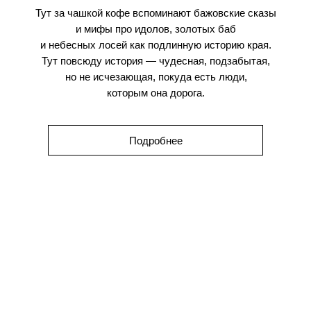
Тут за чашкой кофе вспоминают бажовские сказы
и мифы про идолов, золотых баб
и небесных лосей как подлинную историю края.
Тут повсюду история — чудесная, подзабытая,
но не исчезающая, покуда есть люди,
которым она дорога.
Подробнее
ОТЗЫВЫ
МЫ УВЕРЕНЫ: ВЕЩИ ВЕДУТ ДИАЛОГ
СО ВРЕМЕНЕМ И СО СВОИМИ
ВЛАДЕЛЬЦАМИ