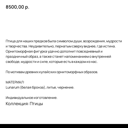
8500,00
р.
Купить
Птица для наших предков была символом души, возрождения, мудрости
и творчества. Неудивительно, пернатым сверху виднее, где истина.
Орнитоморфная фигурка удачно дополнит повседневный и
праздничный образ, а также станет напоминанием о внутренней
свободе, мудрости и силе, которые есть в каждом из нас.
По мотивам древних кулайских орнитоморфных образов.
МАТЕРИАЛ:
Lunarum (белая бронза), литье, чернение.
Индивидуальное изготовление.
Коллекция: Птицы