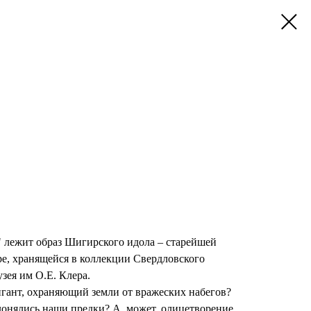
 лежит образ Шигирского идола – старейшей
ре, хранящейся в коллекции Свердловского
зея им О.Е. Клера.
игант, охраняющий земли от вражеских набегов?
лонялись наши предки? А, может, олицетворение